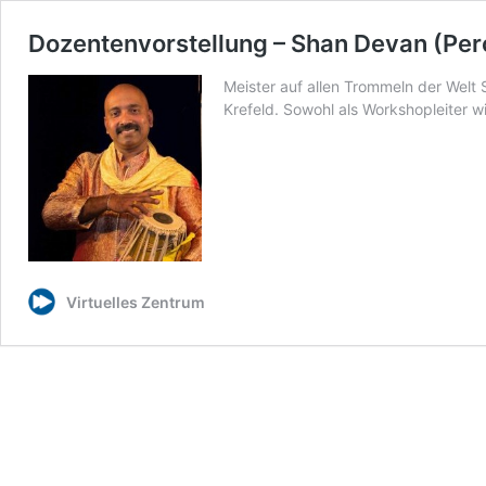
Dozentenvorstellung – Shan Devan (Per
Meister auf allen Trommeln der Welt 
Krefeld. Sowohl als Workshopleiter wi
Virtuelles Zentrum