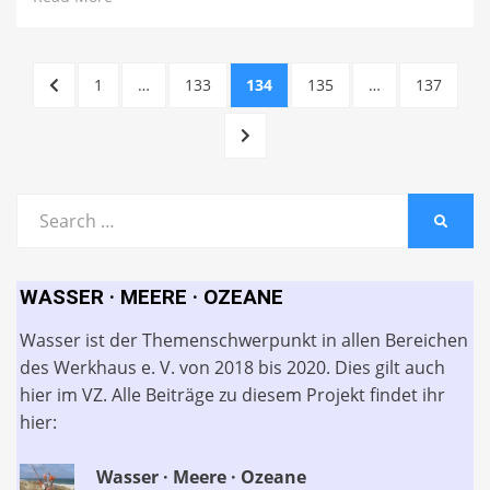
Beitragsnavigation
PREVIOUS
PAGE
PAGE
PAGE
PAGE
PAGE
1
…
133
134
135
…
137
PAGE
NEXT
PAGE
Search
SEARC
for:
WASSER · MEERE · OZEANE
Wasser ist der Themenschwerpunkt in allen Bereichen
des Werkhaus e. V. von 2018 bis 2020. Dies gilt auch
hier im VZ. Alle Beiträge zu diesem Projekt findet ihr
hier:
Wasser · Meere · Ozeane