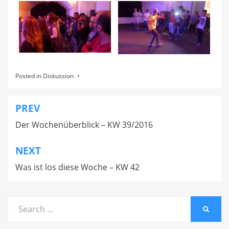
Posted in
Diskussion
PREV
Beitragsnavigation
Der Wochenüberblick – KW 39/2016
NEXT
Was ist los diese Woche – KW 42
Search
SEARC
for: