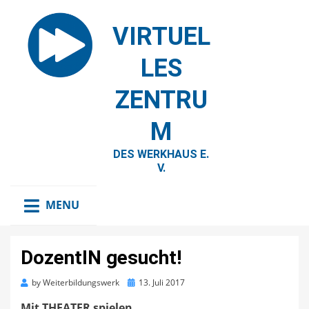
VIRTUEL
LES
ZENTRU
M
DES WERKHAUS E.
V.
MENU
DozentIN gesucht!
Posted
by
Weiterbildungswerk
13. Juli 2017
on
Mit THEATER spielen