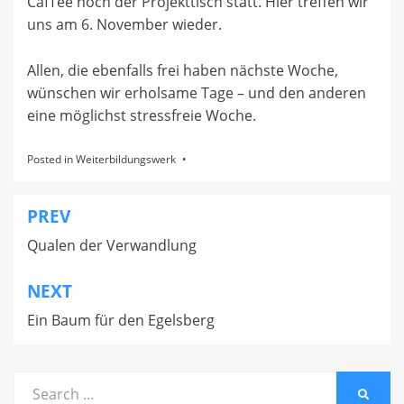
CafTee noch der Projekttisch statt. Hier treffen wir
uns am 6. November wieder.
Allen, die ebenfalls frei haben nächste Woche,
wünschen wir erholsame Tage – und den anderen
eine möglichst stressfreie Woche.
Posted in
Weiterbildungswerk
PREV
Beitragsnavigation
Qualen der Verwandlung
NEXT
Ein Baum für den Egelsberg
Search
SEARC