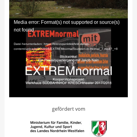
Das Auge des Verweilenden ist gefesselt
Video-
Media error: Format(s) not supported or source(s)
Player
not found
Datei herunterladen: https://brennpunktkrefeld.de/wp-
content/uploads/2018/06/EXTREMnormalTouristen-in-Heimat_7.mp4?_=8
gefördert vom