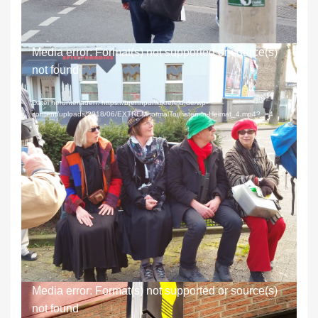
Selbstverständliches birgt Überraschendes
Video-
Media error: Format(s) not supported or source(s)
Player
not found
Datei herunterladen: https://brennpunktkrefeld.de/wp-
content/uploads/2018/06/EXTREMnormalTouristen-in-Heimat_4.mp4?_=4
Der andere Blick schafft andere Perspektiven
Video-
Media error: Format(s) not supported or source(s)
Player
not found