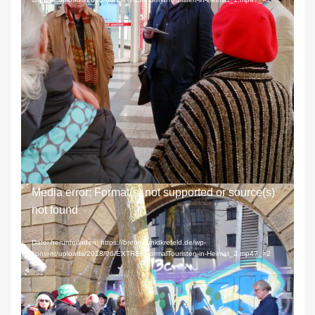
Die Führung erfolgte ausschließlich im Krefelder
Süden an authentischen Orten.
Video-
Media error: Format(s) not supported or source(s)
Player
not found
Datei herunterladen: https://brennpunktkrefeld.de/wp-
content/uploads/2018/06/EXTREMnormalTouristen-in-Heimat_2.mp4?_=2