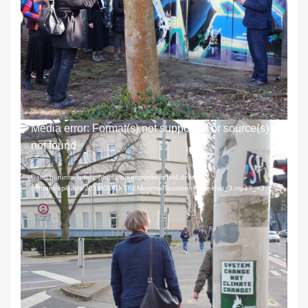
Poetische Momente und Orte wachsen im Kontext
der Betrachtung
Video-
Media error: Format(s) not supported or source(s)
Player
not found
Datei herunterladen: https://brennpunktkrefeld.de/wp-
content/uploads/2018/06/EXTREMnormalTouristen-in-Heimat_3.mp4?_=3