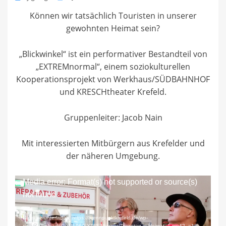
on
Können wir tatsächlich Touristen in unserer
gewohnten Heimat sein?
„Blickwinkel“ ist ein performativer Bestandteil von
„EXTREMnormal“, einem soziokulturellen
Kooperationsprojekt von Werkhaus/SÜDBAHNHOF
und KRESCHtheater Krefeld.
Gruppenleiter: Jacob Nain
Mit interessierten Mitbürgern aus Krefelder und
der näheren Umgebung.
Video-
Media error: Format(s) not supported or source(s)
Player
not found
Datei herunterladen: https://brennpunktkrefeld.de/wp-
content/uploads/2018/06/EXTREMnormalTouristen-in-Heimat_1.mp4?_=1