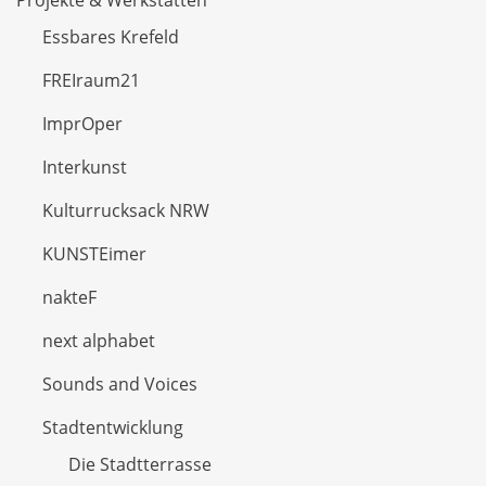
Projekte & Werkstätten
Essbares Krefeld
FREIraum21
ImprOper
Interkunst
Kulturrucksack NRW
KUNSTEimer
nakteF
next alphabet
Sounds and Voices
Stadtentwicklung
Die Stadtterrasse