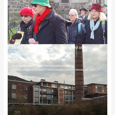
Ist Sehen verstehen?
Video-
Media error: Format(s) not supported or source(s)
Player
not found
Datei herunterladen: https://brennpunktkrefeld.de/wp-
content/uploads/2018/06/EXTREMnormalTouristen-in-Heimat_6b.mp4?_=7