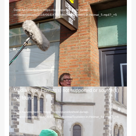
Datei herunterladen: https://brennpunktkrefeld.de/wp-
content/uploads/2018/06/EXTREMnormalTouristen-in-Heimat_5.mp4?_=5
Hinterlassen, eine Legende
Video-
Media error: Format(s) not supported or source(s)
Player
not found
Datei herunterladen: https://brennpunktkrefeld.de/wp-
content/uploads/2018/06/EXTREMnormalTouristen-in-Heimat_6a.mp4?_=6