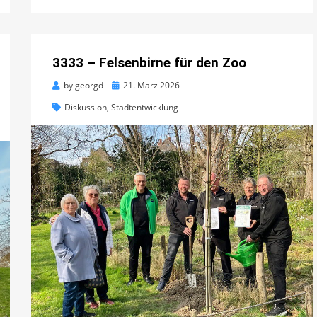
3333 – Felsenbirne für den Zoo
Posted
by
georgd
21. März 2026
on
Diskussion
,
Stadtentwicklung