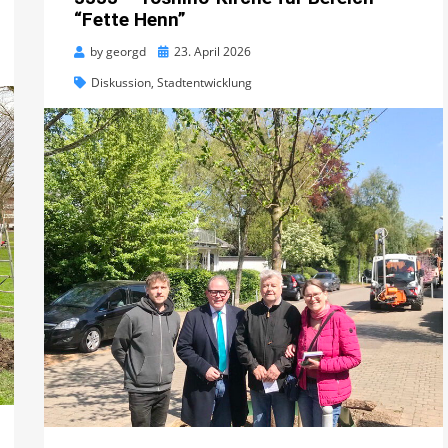
“Fette Henn”
Posted
by
georgd
23. April 2026
on
Diskussion
,
Stadtentwicklung