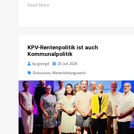
Read More
KPV-Rentenpolitik ist auch
Kommunalpolitik
Posted
by
georgd
20. Juli 2026
on
Diskussion
,
Weiterbildungswerk