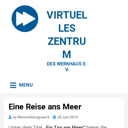
VIRTUEL
LES
ZENTRU
M
DES WERKHAUS E.
V.
MENU
Eine Reise ans Meer
Posted
by
Weiterbildungswerk
28. Juni 2019
on
Unter dem Titel
„Ein Tag am Meer“
bietet die