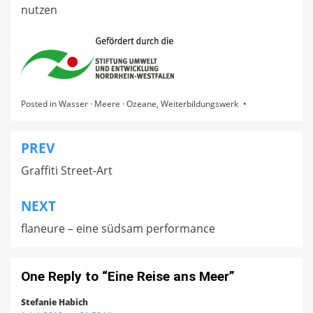
nutzen
Posted in
Wasser · Meere · Ozeane
,
Weiterbildungswerk
PREV
Beitragsnavigation
Graffiti Street-Art
NEXT
flaneure – eine südsam performance
One Reply to “Eine Reise ans Meer”
Stefanie Habich