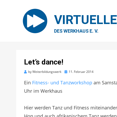
VIRTUELL
DES WERKHAUS E. V.
Let’s dance!
Posted
by
Weiterbildungswerk
11. Februar 2014
on
Ein
Fitness- und Tanzworkshop
am Samstag
Uhr im Werkhaus
Hier werden Tanz und Fitness miteinande
Hop und auch afrikanischem Tanz werden 