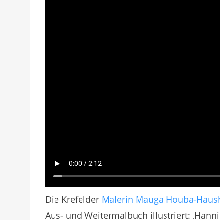
Die Krefelder
Malerin Mauga Houba-Haus
Aus- und Weitermalbuch illustriert: ‚Hann