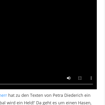
herr
hat zu den Texten von Petra Diederich ein
ibal wird ein Held!‘ Da geht es um einen Hasen,