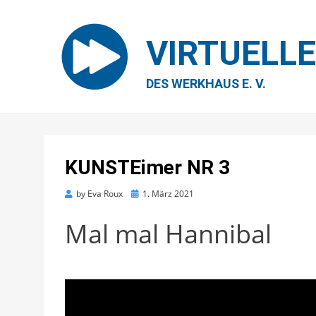
VIRTUELL
DES WERKHAUS E. V.
KUNSTEimer NR 3
Posted
by
Eva Roux
1. März 2021
on
Mal mal Hannibal