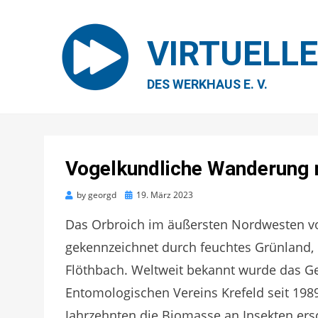
VIRTUELL
DES WERKHAUS E. V.
Vogelkundliche Wanderung 
Posted
by
georgd
19. März 2023
on
Das Orbroich im äußersten Nordwesten von 
gekennzeichnet durch feuchtes Grünland,
Flöthbach. Weltweit bekannt wurde das G
Entomologischen Vereins Krefeld seit 1989
Jahrzehnten die Biomasse an Insekten ers