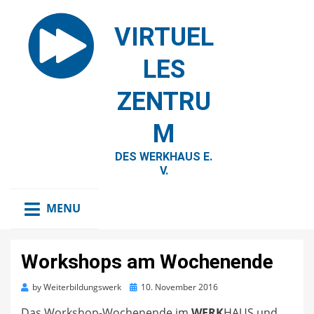
VIRTUEL
LES
ZENTRU
M
DES WERKHAUS E.
V.
MENU
Workshops am Wochenende
Posted
by
Weiterbildungswerk
10. November 2016
on
Das Workshop-Wochenende im
WERK
HAUS und