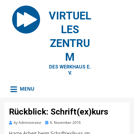
VIRTUEL
LES
ZENTRU
M
DES WERKHAUS E.
V.
MENU
Rückblick: Schrift(ex)kurs
Posted
by
Administrator
6. November 2016
on
Harte Arbeit beim Schrift(ex)kurs im