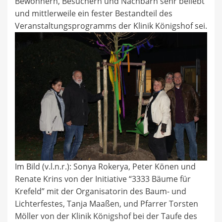
Bewohnern, Besuchern und Nachbarn sehr beliebt
und mittlerweile ein fester Bestandteil des
Veranstaltungsprogramms der Klinik Königshof sei.
Im Bild (v.l.n.r.): Sonya Rokerya, Peter Könen und
Renate Krins von der Initiative “3333 Bäume für
Krefeld” mit der Organisatorin des Baum- und
Lichterfestes, Tanja Maaßen, und Pfarrer Torsten
Möller von der Klinik Königshof bei der Taufe des