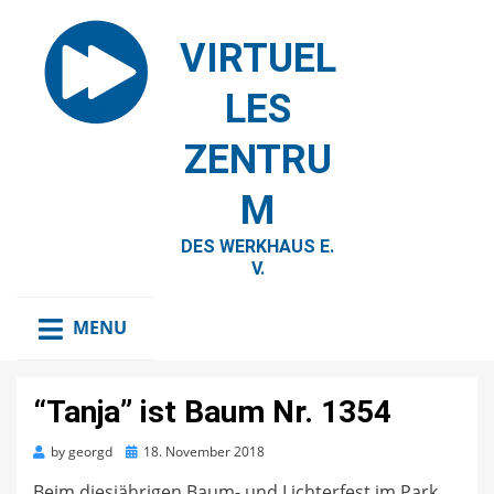
VIRTUEL
LES
ZENTRU
M
DES WERKHAUS E.
V.
MENU
“Tanja” ist Baum Nr. 1354
Posted
by
georgd
18. November 2018
on
Beim diesjährigen Baum- und Lichterfest im Park