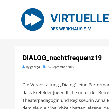
VIRTUELL
DES WERKHAUS E. V.
DIALOG_nachtfrequenz19
Posted
by
georgd
30. September 2019
on
Die Veranstaltung „Dialog“, eine Performa
dass Krefelder Jugendliche unter der Betr
Theaterpädagogin und Regisseurin Anna Br
dem sie die Möglichkeit hatten, eigene Id