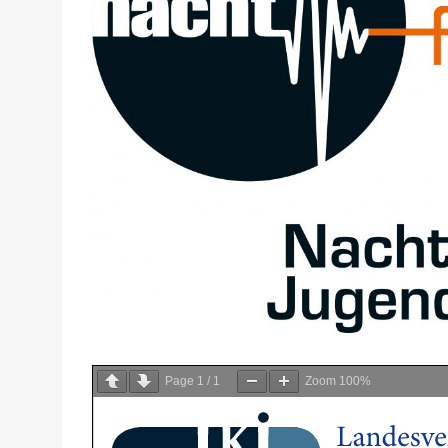
Page
1
/
1
Zoom
100%