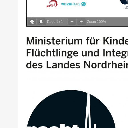
Page
1
/
1
Zoom
100%