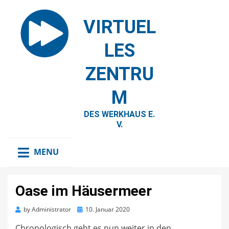
VIRTUEL
LES
ZENTRU
M
DES WERKHAUS E.
V.
MENU
Oase im Häusermeer
Posted
by
Administrator
10. Januar 2020
on
Chronologisch geht es nun weiter in den