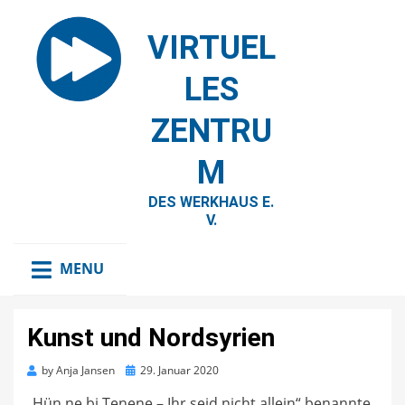
VIRTUEL
LES
ZENTRU
M
DES WERKHAUS E.
V.
MENU
Kunst und Nordsyrien
Posted
by
Anja Jansen
29. Januar 2020
on
„Hün ne bi Tenene – Ihr seid nicht allein“ benannte