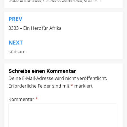
Posted in
Diskussion
,
Kulturtechnikwerkstätten
,
Museum
K
k
r
e
e
n
PREV
Beitragsnavigation
m
s
p
i
3333 – Ein Herz für Afrika
e
c
u
h
NEXT
n
b
d
e
südsam
W
i
a
U
l
w
Schreibe einen Kommentar
e
e
e
S
Deine E-Mail-Adresse wird nicht veröffentlicht.
d
c
Erforderliche Felder sind mit
*
markiert
I
h
b
u
Kommentar
*
r
m
a
m
h
e
i
r
m
,