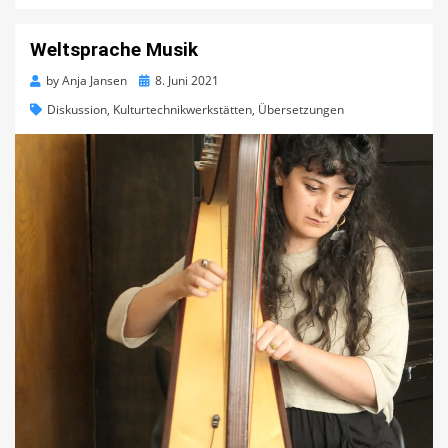
Weltsprache Musik
Posted
by
Anja Jansen
8. Juni 2021
on
Diskussion
,
Kulturtechnikwerkstätten
,
Übersetzungen