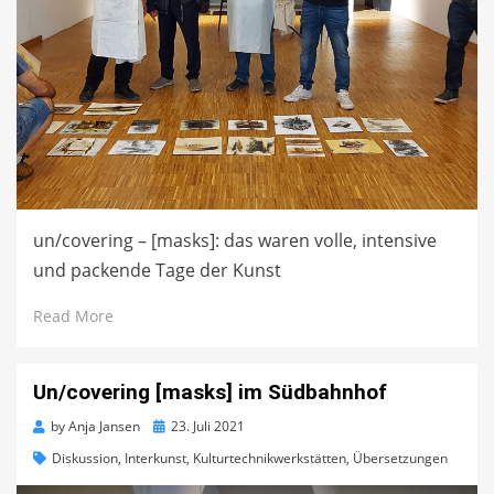
un/covering – [masks]: das waren volle, intensive
und packende Tage der Kunst
Read More
Un/covering [masks] im Südbahnhof
Posted
by
Anja Jansen
23. Juli 2021
on
Diskussion
,
Interkunst
,
Kulturtechnikwerkstätten
,
Übersetzungen