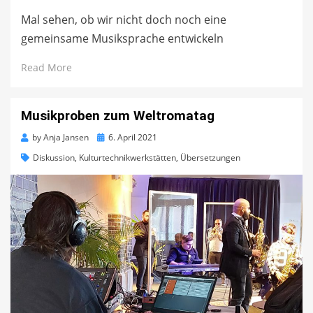
Mal sehen, ob wir nicht doch noch eine
gemeinsame Musiksprache entwickeln
Read More
Musikproben zum Weltromatag
Posted
by
Anja Jansen
6. April 2021
on
Diskussion
,
Kulturtechnikwerkstätten
,
Übersetzungen