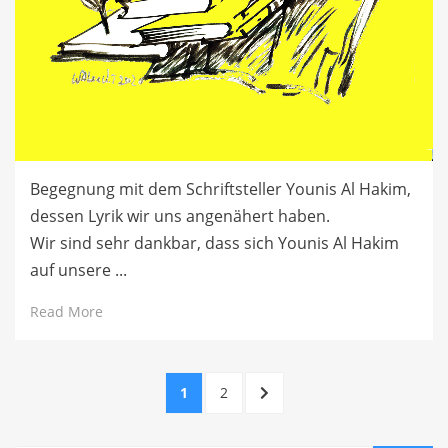
Begegnung mit dem Schriftsteller Younis Al Hakim,
dessen Lyrik wir uns angenähert haben.
Wir sind sehr dankbar, dass sich Younis Al Hakim
auf unsere ...
Read More
Beitragsnavigation
PAGE
PAGE
NEXT
1
2
PAGE