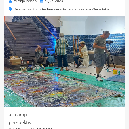
Posted
by
Anja Jansen
6. Juni 2023
on
Diskussion
,
Kulturtechnikwerkstätten
,
Projekte & Werkstätten
artcamp II
perspektiv