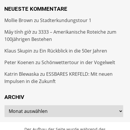
NEUESTE KOMMENTARE
Mollie Brown
zu
Stadterkundungstour 1
Máy tính giờ
zu
3333 – Amerikanische Roteiche zum
100jährigen Bestehen
Klaus Skupin
zu
Ein Rückblick in die 50er Jahren
Peter Koenen
zu
Schönwettertour in der Vogelwelt
Katrin Blewaska
zu
ESSBARES KREFELD: Mit neuen
Impulsen in die Zukunft
ARCHIV
Archiv
Der Aufbau der Seite wurde während des