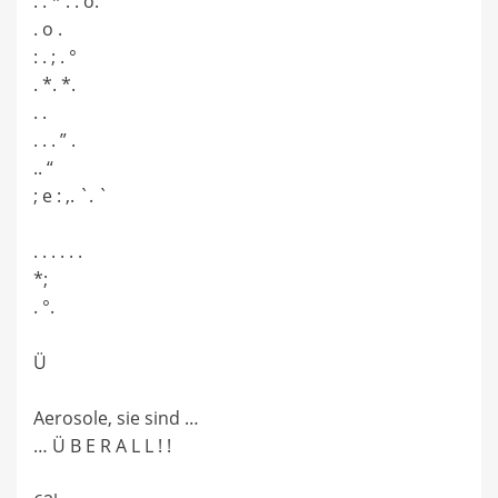
. . * . . o.
. o .
: . ; . °
. *. *.
. .
. . . ” .
.. “
; e : ‚. `. `
. . . . . .
*;
. °.
Ü
Aerosole, sie sind …
… Ü B E R A L L ! !