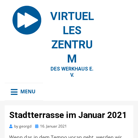
VIRTUEL
LES
ZENTRU
M
DES WERKHAUS E.
V.
MENU
Stadtterrasse im Januar 2021
Posted
by
georgd
16. Januar 2021
on
Wenn das in dem Tempo voran geht, werden wir