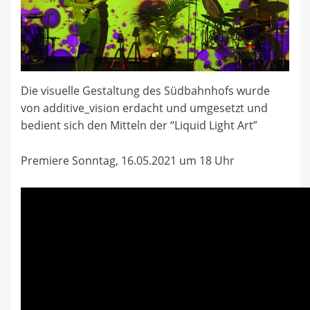
Die visuelle Gestaltung des Südbahnhofs wurde
von additive_vision erdacht und umgesetzt und
bedient sich den Mitteln der “Liquid Light Art”
Premiere Sonntag, 16.05.2021 um 18 Uhr