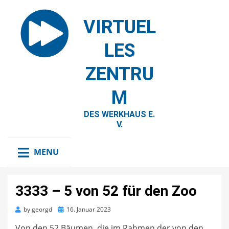
VIRTUEL
LES
ZENTRU
M
DES WERKHAUS E.
V.
MENU
3333 – 5 von 52 für den Zoo
Posted
by
georgd
16. Januar 2023
on
Von den 52 Bäumen, die im Rahmen der von den