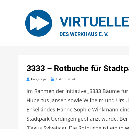
VIRTUELL
DES WERKHAUS E. V.
3333 – Rotbuche für Stadtp
Posted
by
georgd
7. April 2024
on
Im Rahmen der Initiative „3333 Bäume für
Hubertus Jansen sowie Wilhelm und Ursul
Enkelkindes Hanne Sophie Winkmann eine
Stadtpark Uerdingen gepflanzt wurde. Be
(Fagus Sylvatica). Die Rotbuche ist ein i