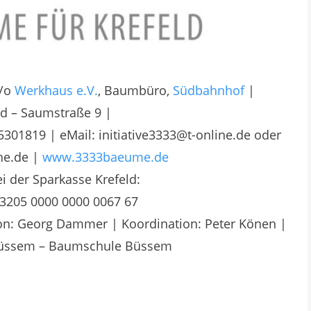
c/o
Werkhaus e.V.
, Baumbüro,
Südbahnhof
|
ld – Saumstraße 9 |
5301819 | eMail: initiative3333@t-online.de oder
ine.de |
www.3333baeume.de
 der Sparkasse Krefeld:
3205 0000 0000 0067 67
ion: Georg Dammer | Koordination: Peter Könen |
 Büssem – Baumschule Büssem