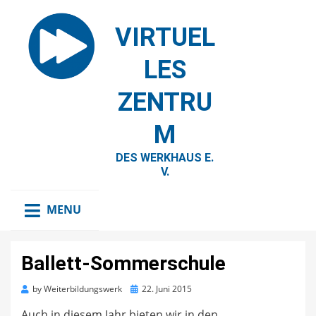
VIRTUEL
LES
ZENTRU
M
DES WERKHAUS E.
V.
MENU
Ballett-Sommerschule
Posted
by
Weiterbildungswerk
22. Juni 2015
on
Auch in diesem Jahr bieten wir in den