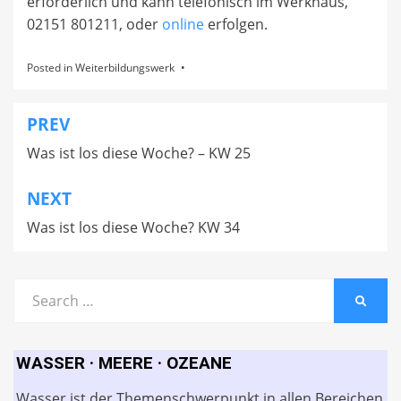
erforderlich und kann telefonisch im Werkhaus,
02151 801211, oder
online
erfolgen.
Posted in
Weiterbildungswerk
PREV
Beitragsnavigation
Was ist los diese Woche? – KW 25
NEXT
Was ist los diese Woche? KW 34
Search
SEARC
for:
WASSER · MEERE · OZEANE
Wasser ist der Themenschwerpunkt in allen Bereichen