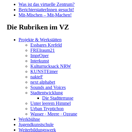
Was ist das virtuelle Zentrum?
BerichterstatterInnen gesucht!
Mit-Mischen – Mit-Machen!
Die Rubriken im VZ
Projekte & Werkstätten
Essbares Krefeld
FREIraum21
ImprOper
Interkunst
Kulturrucksack NRW
KUNSTEimer
nakteF
next alphabet
Sounds and Voices
Stadtentwicklung
Die Stadtterrasse
Unter leerem Himmel
Urban Tryptichon
Wasser · Meere · Ozeane
Werkbühne
Jugendkunstschule
Weiterbildungswerk