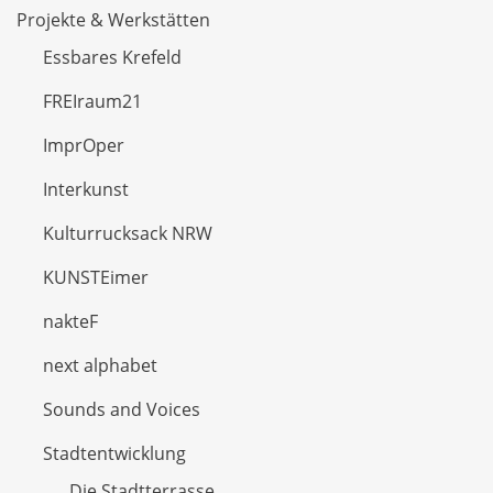
Projekte & Werkstätten
Essbares Krefeld
FREIraum21
ImprOper
Interkunst
Kulturrucksack NRW
KUNSTEimer
nakteF
next alphabet
Sounds and Voices
Stadtentwicklung
Die Stadtterrasse