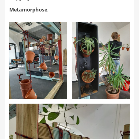
on
Metamorphose
: