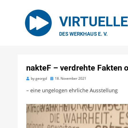
VIRTUELL
DES WERKHAUS E. V.
nakteF – verdrehte Fakten o
Posted
by
georgd
18. November 2021
on
– eine ungelogen ehrliche Ausstellung