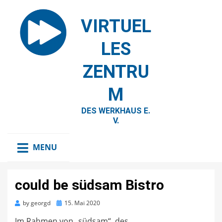
VIRTUEL
LES
ZENTRU
M
DES WERKHAUS E.
V.
MENU
could be südsam Bistro
Posted
by
georgd
15. Mai 2020
on
Im Rahmen von „südsam“, des