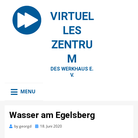
VIRTUEL
LES
ZENTRU
M
DES WERKHAUS E.
V.
MENU
Wasser am Egelsberg
Posted
by
georgd
18. Juni 2020
on