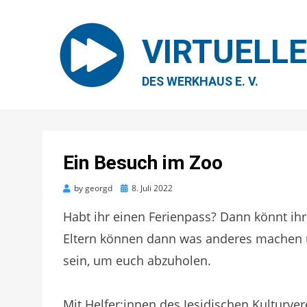
VIRTUELL
DES WERKHAUS E. V.
Ein Besuch im Zoo
Posted
by
georgd
8. Juli 2022
on
Habt ihr einen Ferienpass? Dann könnt i
Eltern können dann was anderes machen 
sein, um euch abzuholen.
Mit Helfer:innen des Jesidischen Kulturve