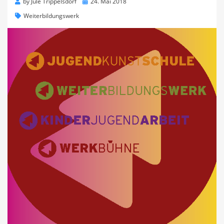
Posted
by
Jule Trippelsdorf
24. Mai 2018
on
Weiterbildungswerk